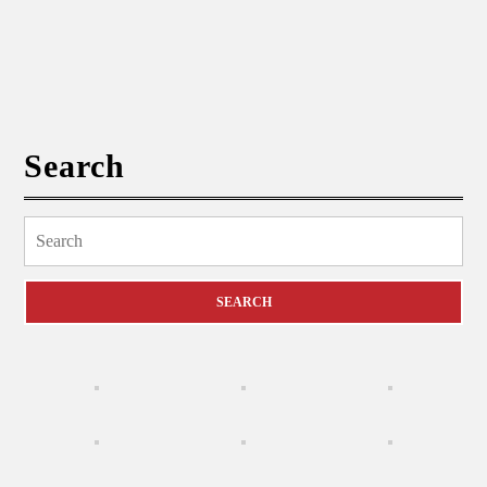
Search
Search
for: