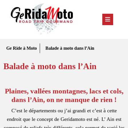
Skip
to
content
Ope
But
Ge Ride à Moto
Balade à moto dans l’Ain
Balade à moto dans l’Ain
Plaines, vallées montagnes, lacs et cols,
dans l’Ain, on ne manque de rien !
C’est le départements ou j’ai grandi et c’est à cette
endroit que le concept de Geridamoto est né. L’ Ain est
composé de reliefs très différents, cela permet de varié les