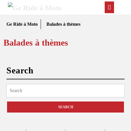
Skip
Ope
to
content
Butt
Ge Ride à Moto
Balades à thèmes
Balades à thèmes
Search
Search
for: